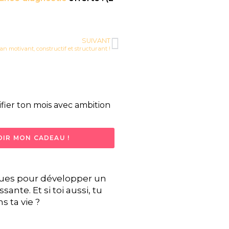
SUIVANT
lan motivant, constructif et structurant !
ifier ton mois avec ambition
IR MON CADEAU !
ques pour développer un
ante. Et si toi aussi, tu
 ta vie ?