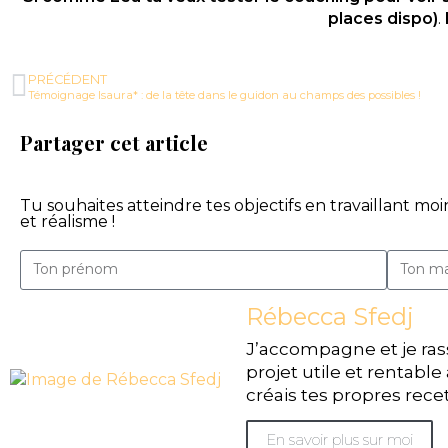
places dispo)
.
PRÉCÉDENT
Témoignage Isaura* : de la tête dans le guidon au champs des possibles !
Partager cet article
Tu souhaites atteindre tes objectifs en travaillant mo
et réalisme !
Rébecca Sfedj
J’accompagne et je ras
projet utile et rentable 
créais tes propres rece
En savoir plus sur moi