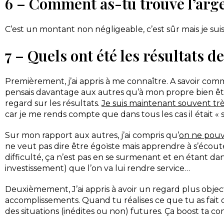
6 – Comment as-tu trouvé l’arge
C’est un montant non négligeable, c’est sûr mais je sui
7 – Quels ont été les résultats
Premièrement, j’ai appris à me connaître. A savoir comme
pensais davantage aux autres qu’à mon propre bien être.
regard sur les résultats.
Je suis maintenant souvent trè
car je me rends compte que dans tous les cas il était «
Sur mon rapport aux autres, j’ai compris qu’
on ne pouva
ne veut pas dire être égoïste mais apprendre à s’écout
difficulté, ça n’est pas en se surmenant et en étant 
investissement) que l’on va lui rendre service…
Deuxièmement, J’ai appris à avoir un regard plus objec
accomplissements. Quand tu réalises ce que tu as fait d
des situations (inédites ou non) futures. Ça boost ta c